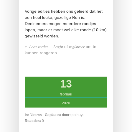
Vorige edities hebben ons geleerd dat het
een heel leuke, gezellige Run is.
Deelnemers mogen meerdere rondjes
lopen, maar er moet wel elke ronde (10 km)
gewisseld worden.
Lees verder
over RUN
Login
registreer
of
om te
kunnen reageren
13
februari
2020
In:
Nieuws
Geplaatst door:
polhuys
Reacties:
0