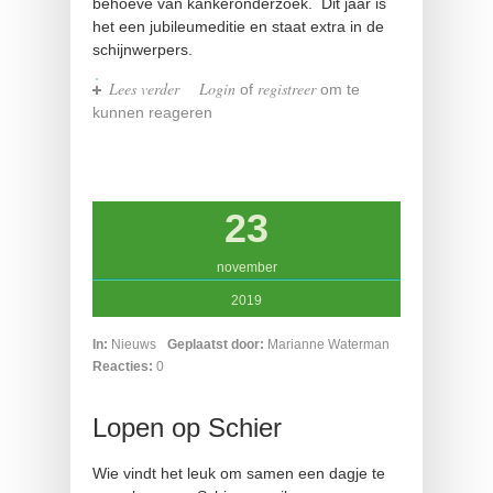
behoeve van kankeronderzoek. Dit jaar is
het een jubileumeditie en staat extra in de
schijnwerpers.
Lees verder
over Winterloop
Login
registreer
of
om te
kunnen reageren
23
november
2019
In:
Nieuws
Geplaatst door:
Marianne Waterman
Reacties:
0
Lopen op Schier
Wie vindt het leuk om samen een dagje te