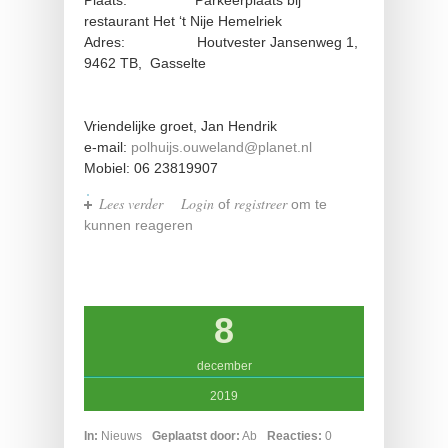
Plaats: Parkeerplaats bij
restaurant Het ‘t Nije Hemelriek
Adres: Houtvester Jansenweg 1,
9462 TB, Gasselte
Vriendelijke groet, Jan Hendrik
e-mail:
polhuijs.ouweland@planet.nl
Mobiel: 06 23819907
Lees verder
over 5e Bosloop op het
Login
registreer
of
om te
Gasselterveld
kunnen reageren
8
december
2019
In:
Nieuws
Geplaatst door:
Ab
Reacties:
0