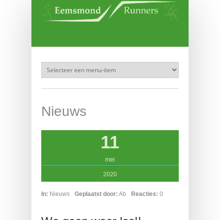
Overslaan en naar de inhoud gaan
Nieuws
11
mei
2020
In:
Nieuws
Geplaatst door:
Ab
Reacties:
0