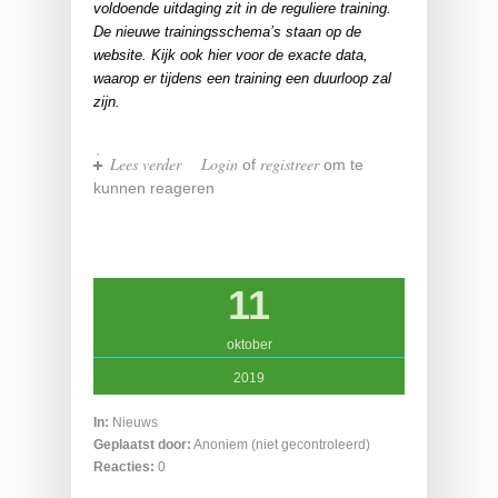
voldoende uitdaging zit in de reguliere training.
De nieuwe trainingsschema’s staan op de
website. Kijk ook hier voor de exacte data,
waarop er tijdens een training een duurloop zal
zijn.
Lees verder
over Donderdagse Duurloop en
Login
registreer
of
om te
Schema's
kunnen reageren
11
oktober
2019
In:
Nieuws
Geplaatst door:
Anoniem (niet gecontroleerd)
Reacties:
0