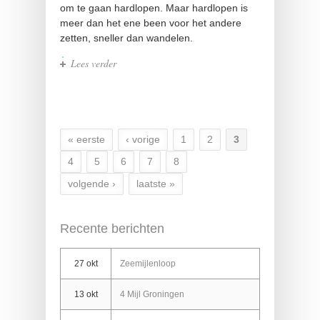
om te gaan hardlopen. Maar hardlopen is
meer dan het ene been voor het andere
zetten, sneller dan wandelen.
Lees verder
over Feuilleton Polhuijs
« eerste
‹ vorige
1
2
3
Pagina's
4
5
6
7
8
volgende ›
laatste »
Recente berichten
27 okt
Zeemijlenloop
13 okt
4 Mijl Groningen