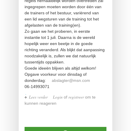
regels herhaaldelijk worden overtreden zal
ingegrepen moeten worden door één van
de trainers of het bestuur, variërend van
een lid wegsturen van de training tot het
afgelasten van de training(en).
Zo gaan we het proberen, in eerste
instantie tot 1 juli. Daarna is de wereld
hopelijk weer een beetje in de goede
richting veranderd. Als blijkt dat aanpassing
noodzakelijk is, zullen we dat natuurlijk
tussentijds oppakken.
Goede ideeën blijven als altijd welkom!
Opgave voorkeur voor dinsdag of
donderdag:
abslagter@msn.com
06-14993071
Lees verder
over We gaan weer los!!
Login
registreer
of
om te
kunnen reageren