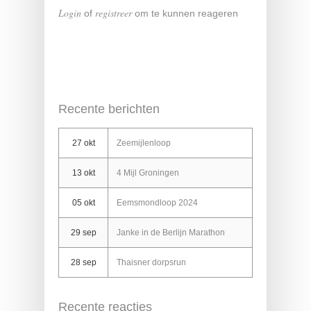
Login
registreer
of
om te kunnen reageren
Recente berichten
27 okt
Zeemijlenloop
13 okt
4 Mijl Groningen
05 okt
Eemsmondloop 2024
29 sep
Janke in de Berlijn Marathon
28 sep
Thaisner dorpsrun
Recente reacties