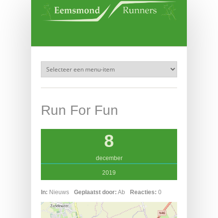
Overslaan en naar de inhoud gaan
Run For Fun
8
december
2019
In:
Nieuws
Geplaatst door:
Ab
Reacties:
0