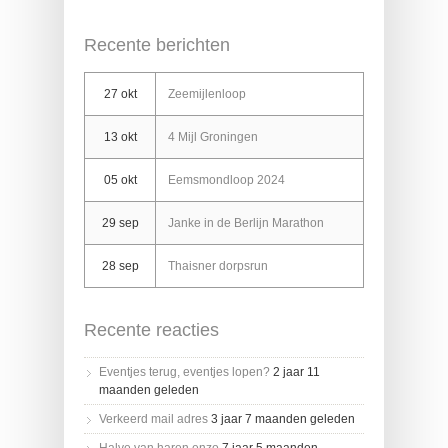
Recente berichten
27 okt
Zeemijlenloop
13 okt
4 Mijl Groningen
05 okt
Eemsmondloop 2024
29 sep
Janke in de Berlijn Marathon
28 sep
Thaisner dorpsrun
Recente reacties
Eventjes terug, eventjes lopen?
2 jaar 11
maanden geleden
Verkeerd mail adres
3 jaar 7 maanden geleden