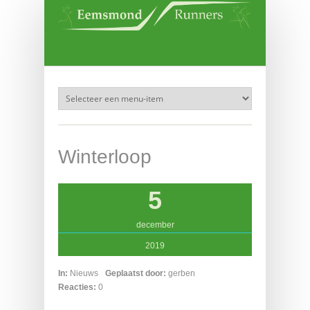
Overslaan en naar de inhoud gaan
Winterloop
5
december
2019
In:
Nieuws
Geplaatst door:
gerben
Reacties:
0