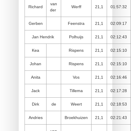
van
Richard
Werff
21,1
01:57:32
der
Gerben
Feenstra
21,1
02:09:17
Jan Hendrik
Polhuijs
21,1
02:12:43
Kea
Rispens
21,1
02:15:10
Johan
Rispens
21,1
02:15:10
Anita
Vos
21,1
02:16:46
Jack
Tillema
21,1
02:17:28
Dirk
de
Weert
21,1
02:18:53
Andries
Broekhuizen
21,1
02:21:43