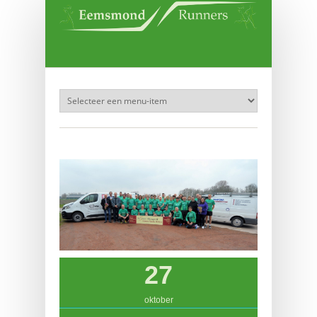
Overslaan en naar de inhoud gaan
27
oktober