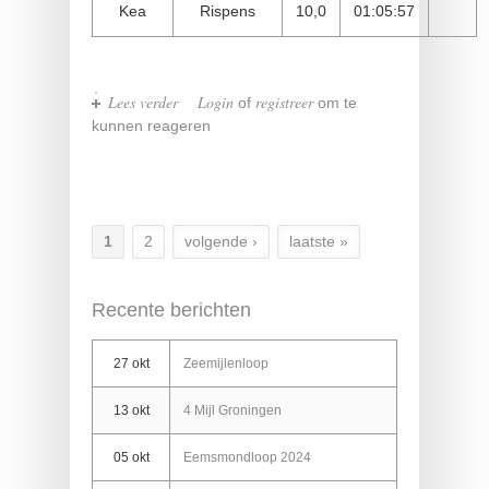
Kea
Rispens
10,0
01:05:57
Lees verder
over Stadsloop Appingedam 29-06-
Login
registreer
of
om te
2024
kunnen reageren
1
2
volgende ›
laatste »
Pagina's
Recente berichten
27 okt
Zeemijlenloop
13 okt
4 Mijl Groningen
05 okt
Eemsmondloop 2024