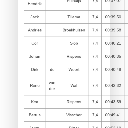
Polhuijs
7,4
00:37:07
Hendrik
Jack
Tillema
7,4
00:39:50
Andries
Broekhuizen
7,4
00:39:58
Cor
Slob
7,4
00:40:21
Johan
Rispens
7,4
00:40:35
Dirk
de
Weert
7,4
00:40:48
van
Rene
Wal
7,4
00:42:32
der
Kea
Rispens
7,4
00:43:59
Bertus
Visscher
7,4
00:49:41
Jenny
Pijper
7,4
00:52:19