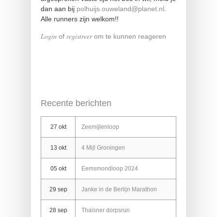
dan aan bij
polhuijs.ouweland@planet.nl
.
Alle runners zijn welkom!!
Login
registreer
of
om te kunnen reageren
Recente berichten
27 okt
Zeemijlenloop
13 okt
4 Mijl Groningen
05 okt
Eemsmondloop 2024
29 sep
Janke in de Berlijn Marathon
28 sep
Thaisner dorpsrun