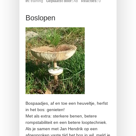
In:
training
Geplaatst door:
Ab
Reacties:
0
Boslopen
Bospaadjes, af en toe een heuveltje, herfst
in het bos: genieten!
Met als extra: sterkere benen, betere
rompstabiliteit en een betere looptechniek.
Als je samen met Jan Hendrik op een
afgesproken vaste tijd het bos in wil, meld je