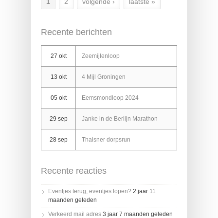
1
2
volgende ›
laatste »
Pagina's
Recente berichten
27 okt
Zeemijlenloop
13 okt
4 Mijl Groningen
05 okt
Eemsmondloop 2024
29 sep
Janke in de Berlijn Marathon
28 sep
Thaisner dorpsrun
Recente reacties
Eventjes terug, eventjes lopen?
2 jaar 11
maanden geleden
Verkeerd mail adres
3 jaar 7 maanden geleden