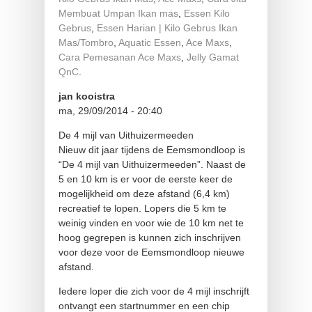
Membuat Umpan Ikan mas
,
Essen Kilo
Gebrus
,
Essen Harian | Kilo Gebrus Ikan
Mas/Tombro
,
Aquatic Essen
,
Ace Maxs
,
Cara Pemesanan Ace Maxs
,
Jelly Gamat
QnC
.
jan kooistra
ma, 29/09/2014 - 20:40
De 4 mijl van Uithuizermeeden
Nieuw dit jaar tijdens de Eemsmondloop is
“De 4 mijl van Uithuizermeeden”. Naast de
5 en 10 km is er voor de eerste keer de
mogelijkheid om deze afstand (6,4 km)
recreatief te lopen. Lopers die 5 km te
weinig vinden en voor wie de 10 km net te
hoog gegrepen is kunnen zich inschrijven
voor deze voor de Eemsmondloop nieuwe
afstand.
Iedere loper die zich voor de 4 mijl inschrijft
ontvangt een startnummer en een chip