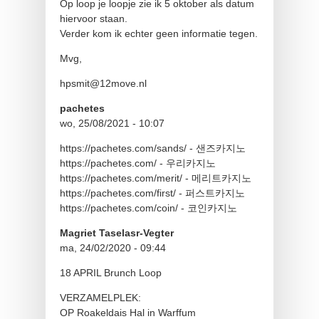
Op loop je loopje zie ik 5 oktober als datum
hiervoor staan.
Verder kom ik echter geen informatie tegen.
Mvg,
hpsmit@12move.nl
pachetes
wo, 25/08/2021 - 10:07
https://pachetes.com/sands/ - 샌즈카지노
https://pachetes.com/ - 우리카지노
https://pachetes.com/merit/ - 메리트카지노
https://pachetes.com/first/ - 퍼스트카지노
https://pachetes.com/coin/ - 코인카지노
Magriet Taselasr-Vegter
ma, 24/02/2020 - 09:44
18 APRIL Brunch Loop
VERZAMELPLEK:
OP Roakeldais Hal in Warffum