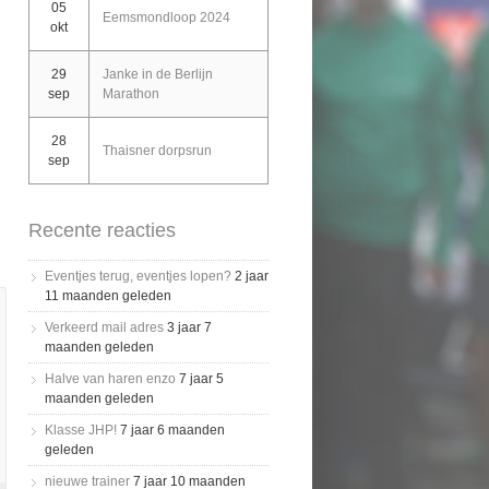
05
Eemsmondloop 2024
okt
29
Janke in de Berlijn
sep
Marathon
28
Thaisner dorpsrun
sep
Recente reacties
Eventjes terug, eventjes lopen?
2 jaar
11 maanden geleden
Verkeerd mail adres
3 jaar 7
maanden geleden
Halve van haren enzo
7 jaar 5
maanden geleden
Klasse JHP!
7 jaar 6 maanden
geleden
nieuwe trainer
7 jaar 10 maanden