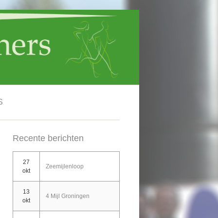
S
Recente berichten
27
Zeemijlenloop
okt
13
4 Mijl Groningen
okt