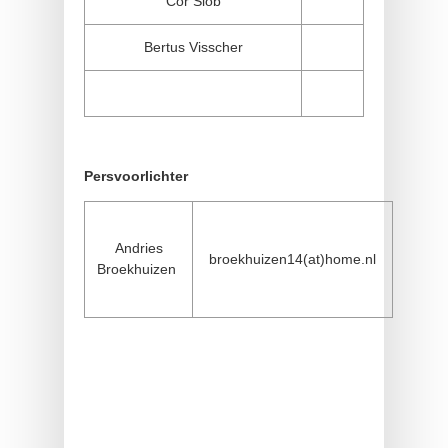
Cor Slob
Bertus Visscher
Persvoorlichter
Andries
broekhuizen14(at)home.nl
Broekhuizen