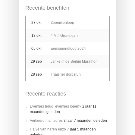
Recente berichten
27 okt
Zeemijlenloop
13 okt
4 Mijl Groningen
05 okt
Eemsmondloop 2024
29 sep
Janke in de Berlijn Marathon
28 sep
Thaisner dorpsrun
Recente reacties
Eventjes terug, eventjes lopen?
2 jaar 11
maanden geleden
Verkeerd mail adres
3 jaar 7 maanden geleden
Halve van haren enzo
7 jaar 5 maanden
geleden